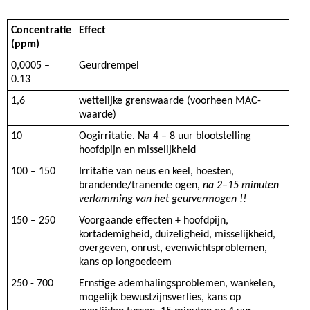
Concentratie
Effect
(ppm)
0,0005 –
Geurdrempel
0.13
1,6
wettelijke grenswaarde (voorheen MAC-
waarde)
10
Oogirritatie. Na 4 – 8 uur blootstelling
hoofdpijn en misselijkheid
100 – 150
Irritatie van neus en keel, hoesten,
brandende/tranende ogen,
na 2–15 minuten
verlamming van het geurvermogen !!
150 – 250
Voorgaande effecten + hoofdpijn,
kortademigheid, duizeligheid, misselijkheid,
overgeven, onrust, evenwichtsproblemen,
kans op longoedeem
250 - 700
Ernstige ademhalingsproblemen, wankelen,
mogelijk bewustzijnsverlies, kans op