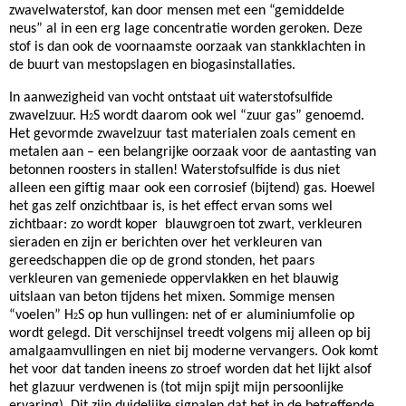
zwavelwaterstof, kan door mensen met een “gemiddelde
neus” al in een erg lage concentratie worden geroken. Deze
stof is dan ook de voornaamste oorzaak van stankklachten in
de buurt van mestopslagen en biogasinstallaties.
In aanwezigheid van vocht ontstaat uit waterstofsulfide
zwavelzuur. H
S wordt daarom ook wel “zuur gas” genoemd.
2
Het gevormde zwavelzuur tast materialen zoals cement en
metalen aan – een belangrijke oorzaak voor de aantasting van
betonnen roosters in stallen! Waterstofsulfide is dus niet
alleen een giftig maar ook een corrosief (bijtend) gas. Hoewel
het gas zelf onzichtbaar is, is het effect ervan soms wel
zichtbaar: zo wordt koper blauwgroen tot zwart, verkleuren
sieraden en zijn er berichten over het verkleuren van
gereedschappen die op de grond stonden, het paars
verkleuren van gemeniede oppervlakken en het blauwig
uitslaan van beton tijdens het mixen. Sommige mensen
“voelen” H
S op hun vullingen: net of er aluminiumfolie op
2
wordt gelegd. Dit verschijnsel treedt volgens mij alleen op bij
amalgaamvullingen en niet bij moderne vervangers. Ook komt
het voor dat tanden ineens zo stroef worden dat het lijkt alsof
het glazuur verdwenen is (tot mijn spijt mijn persoonlijke