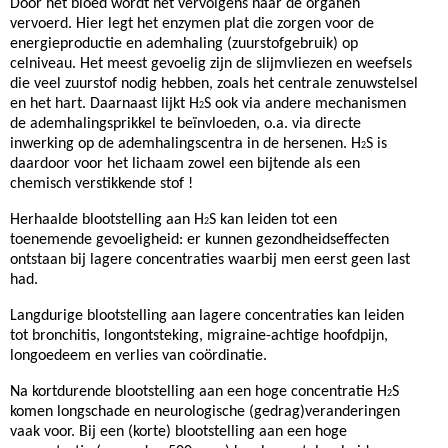
Door het bloed wordt het vervolgens naar de organen
vervoerd. Hier legt het enzymen plat die zorgen voor de
energieproductie en ademhaling (zuurstofgebruik) op
celniveau. Het meest gevoelig zijn de slijmvliezen en weefsels
die veel zuurstof nodig hebben, zoals het centrale zenuwstelsel
en het hart. Daarnaast lijkt H
S ook via andere mechanismen
2
de ademhalingsprikkel te beïnvloeden, o.a. via directe
inwerking op de ademhalingscentra in de hersenen. H
S is
2
daardoor voor het lichaam zowel een bijtende als een
chemisch verstikkende stof !
Herhaalde blootstelling aan H
S kan leiden tot een
2
toenemende gevoeligheid: er kunnen gezondheidseffecten
ontstaan bij lagere concentraties waarbij men eerst geen last
had.
Langdurige blootstelling aan lagere concentraties kan leiden
tot bronchitis, longontsteking, migraine-achtige hoofdpijn,
longoedeem en verlies van coördinatie.
Na kortdurende blootstelling aan een hoge concentratie H
S
2
komen longschade en neurologische (gedrag)veranderingen
vaak voor. Bij een (korte) blootstelling aan een hoge