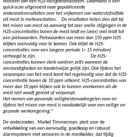
voorzien van een H2S-veiligheidssysteem. Daarnaast is een
quick-scan uitgevoerd naar gepubliceerde
onderzoeksresultaten over het vrijkomen van waterstofsulfide
uit mest in melkveestallen.
De resultaten lieten zien dat bij
het mixen van mest na aanvang tot zeer snelle stijgingen in de
H2S-concentraties boven de mest leidt en (zeer) snel leidt tot
een piekwaarden. Piekwaarden van meer dan 150 ppm H2S
blijken veelvuldig voor te komen. Ook blijkt de H2S-
concentraties voor een langere periode (> 15 minuten)
verhoogd te zijn. De H2S-
concentraties kunnen sterk variëren zelfs wanneer de
omstandigheden en handelswijze gelijk zijn. Ook tijdens het
verpompen van het mest komt het regelmatig voor dat de H2S-
concentratie boven de 10 ppm uitkomt. H2
S-concentraties van
meer dan 10 ppm blijken ook te kunnen voorkomen als de
mest niet wordt gemixt of verpompt.
Het nemen van passende veiligheidsmaatregelen voor en
tijdens het mixen van mest is noodzakelijk voor een veilige en
gezonde werkomgeving."
De onderzoeker, Maikel Timmerman, pleit voor de
ontwikkeling van een eenvoudig, goedkoop en robuust
alarmsysteem met sensoren in de mestkelder, dat tijdig