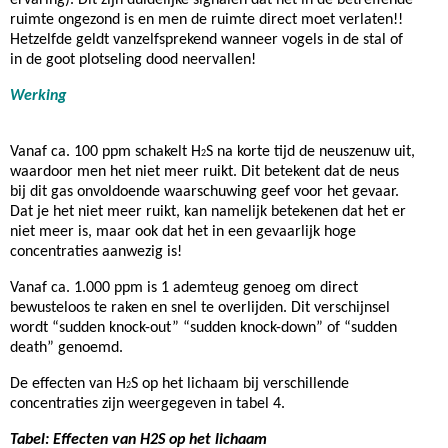
ervaring). Dit zijn duidelijke signalen dat het in de betreffende
ruimte ongezond is en men de ruimte direct moet verlaten!!
Hetzelfde geldt vanzelfsprekend wanneer vogels in de stal of
in de goot plotseling dood neervallen!
Werking
Vanaf ca. 100 ppm schakelt H
S na korte tijd de neuszenuw uit,
2
waardoor men het niet meer ruikt. Dit betekent dat de neus
bij dit gas onvoldoende waarschuwing geef voor het gevaar.
Dat je het niet meer ruikt, kan namelijk betekenen dat het er
niet meer is, maar ook dat het in een gevaarlijk hoge
concentraties aanwezig is!
Vanaf ca. 1.000 ppm is 1 ademteug genoeg om direct
bewusteloos te raken en snel te overlijden. Dit verschijnsel
wordt “sudden knock-out” “sudden knock-down” of “sudden
death” genoemd.
De effecten van H
S op het lichaam bij verschillende
2
concentraties zijn weergegeven in tabel 4.
Tabel: Effecten van H2S op het lichaam