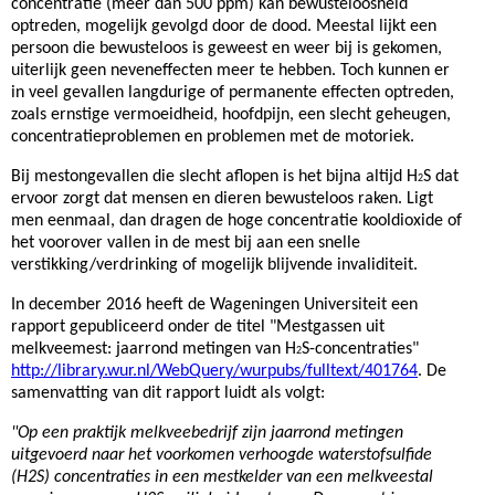
concentratie (meer dan 500 ppm) kan bewusteloosheid
optreden, mogelijk gevolgd door de dood. Meestal lijkt een
persoon die bewusteloos is geweest en weer bij is gekomen,
uiterlijk geen neveneffecten meer te hebben. Toch kunnen er
in veel gevallen langdurige of permanente effecten optreden,
zoals ernstige vermoeidheid, hoofdpijn, een slecht geheugen,
concentratieproblemen en problemen met de motoriek.
Bij mestongevallen die slecht aflopen is het bijna altijd H
S dat
2
ervoor zorgt dat mensen en dieren bewusteloos raken. Ligt
men eenmaal, dan dragen de hoge concentratie kooldioxide of
het voorover vallen in de mest bij aan een snelle
verstikking/verdrinking of mogelijk blijvende invaliditeit.
In december 2016 heeft de Wageningen Universiteit een
rapport gepubliceerd onder de titel "Mestgassen uit
melkveemest: jaarrond metingen van H
S-concentraties"
2
http://library.wur.nl/WebQuery/wurpubs/fulltext/401764
. De
samenvatting van dit rapport luidt als volgt:
"Op een praktijk melkveebedrijf zijn jaarrond metingen
uitgevoerd naar het voorkomen verhoogde waterstofsulfide
(H2S) concentraties in een mestkelder van een melkveestal