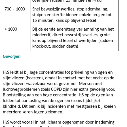
overlijden tussen 15 minuten en 4 uur
700 – 1000
Snel bewustzijnsverlies, stop ademhaling,
stuipen en sterfte binnen enkele teugen tot
15 minuten, kans op blijvend letsel
> 1000
Bij de eerste ademteug verlamming van het
middenrif, direct bewustzijnsverlies, grote
kans op blijvend letsel of overlijden (sudden
knock-out, sudden death)
Gevolgen
H
S leidt al bij lage concentraties tot prikkeling van ogen en
2
slijmvliezen (hoesten), omdat in contact met het vocht op de
slijmvliezen zwavelzuur wordt gevormd. Mensen met
luchtwegproblemen zoals COPD zijn hier extra gevoelig voor.
Blootstelling aan een hoge concentratie H
S op de ogen kan
2
leiden tot aantasting van de ogen en (soms tijdelijke)
blindheid. Dit ben ik bij incidenten met mestgassen bij koeien
meerdere keren tegen gekomen.
H
S wordt vooral in het lichaam opgenomen door inademing.
2